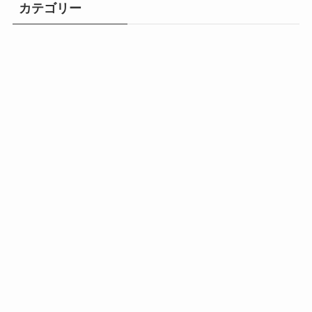
カテゴリー
60代ライフハック
プライバシー
副業・マネタ
60代ライフハ
メニュー
プロフィール
AI活用術
ブログ運営
ポリシー
イズ
ック
AI活用術
ブログ運営
副業・マネタイズ
プライバシーポリシー
プロフィール
AI活用術
ブログ運営
副業・マネタイズ
60代ライフハック
©
ブロ活blog.