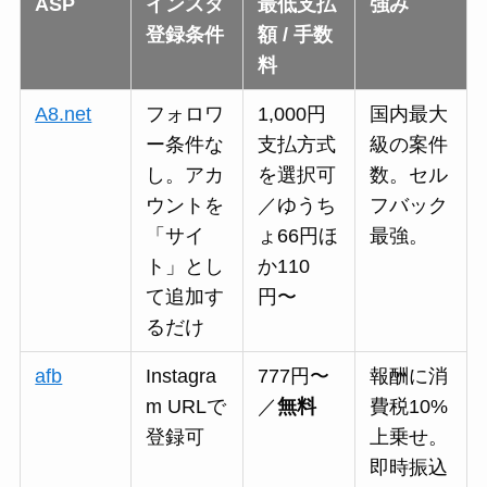
ASP
インスタ
最低支払
強み
登録条件
額 / 手数
料
A8.net
フォロワ
1,000円
国内最大
ー条件な
支払方式
級の案件
し。アカ
を選択可
数。セル
ウントを
／ゆうち
フバック
「サイ
ょ66円ほ
最強。
ト」とし
か110
て追加す
円〜
るだけ
afb
Instagra
777円〜
報酬に消
m URLで
／
無料
費税10%
登録可
上乗せ。
即時振込