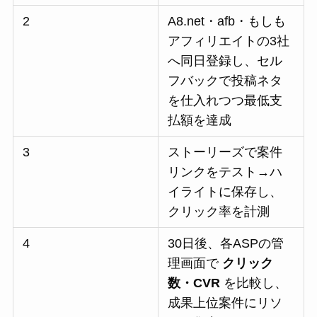
2
A8.net・afb・もしも
アフィリエイトの3社
へ同日登録し、セル
フバックで投稿ネタ
を仕入れつつ最低支
払額を達成
3
ストーリーズで案件
リンクをテスト→ハ
イライトに保存し、
クリック率を計測
4
30日後、各ASPの管
理画面で
クリック
数・CVR
を比較し、
成果上位案件にリソ