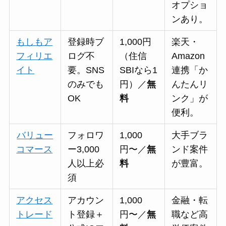
オプショ
ンあり。
もしもア
登録時ブ
1,000円
楽天・
フィリエ
ログ不
（住信
Amazon
イト
要。SNS
SBIなら1
連携「か
のみでも
円）／
無
んたんリ
OK
料
ンク」が
便利。
バリュー
フォロワ
1,000
大手ブラ
コマース
ー3,000
円〜／
無
ンド案件
人以上必
料
が豊富。
須
アクセス
アカウン
1,000
金融・転
トレード
ト登録＋
円〜／
無
職など高