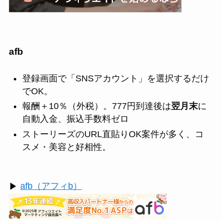
afb
登録画面で「SNSアカウント」を選択するだけ
でOK。
報酬＋10％（外税）。777円到達後は
翌月末
に
自動入金、振込手数料ゼロ
ストーリーズのURL直貼りOK案件が多く、コ
スメ・美容と好相性。
▶
afb（アフィb）