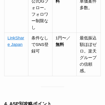
公式IGフ
料
単価案件
ォロー。
多数。
フォロワ
ー制限な
し
LinkShar
条件なし
1円〜／
最低振込
e Japan
でSNS登
無料
額ほぼゼ
録可
ロ。楽天
グループ
の信頼
感。
4. ASP別攻略ポイント